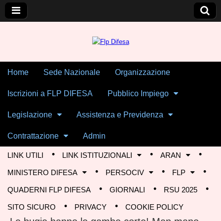
Skip to content
Home
Sede Nazionale
Organizzazione
Main menu
Flp Difesa
Iscrizioni a FLP DIFESA
Pubblico Impiego
Legislazione
Assistenza e Previdenza
Contrattazione
Admin
LINK UTILI
LINK ISTITUZIONALI
ARAN
Sub menu
MINISTERO DIFESA
PERSOCIV
FLP
QUADERNI FLP DIFESA
GIORNALI
RSU 2025
SITO SICURO
PRIVACY
COOKIE POLICY