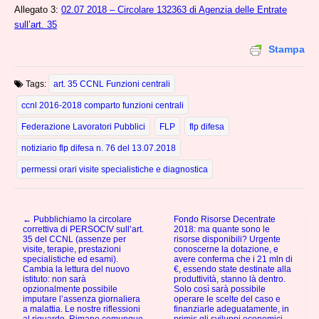
Allegato 3:
02.07 2018 – Circolare 132363 di Agenzia delle Entrate
sull’art. 35
Stampa
Tags:
art. 35 CCNL Funzioni centrali
ccnl 2016-2018 comparto funzioni centrali
Federazione Lavoratori Pubblici
FLP
flp difesa
notiziario flp difesa n. 76 del 13.07.2018
permessi orari visite specialistiche e diagnostica
← Pubblichiamo la circolare
Fondo Risorse Decentrate
Post navigation
correttiva di PERSOCIV sull’art.
2018: ma quante sono le
35 del CCNL (assenze per
risorse disponibili? Urgente
visite, terapie, prestazioni
conoscerne la dotazione, e
specialistiche ed esami).
avere conferma che i 21 mln di
Cambia la lettura del nuovo
€, essendo state destinate alla
istituto: non sarà
produttività, stanno là dentro.
opzionalmente possibile
Solo così sarà possibile
imputare l’assenza giornaliera
operare le scelte del caso e
a malattia. Le nostre riflessioni
finanziarle adeguatamente, in
al riguardo. Rimane comunque
primis gli sviluppi economici