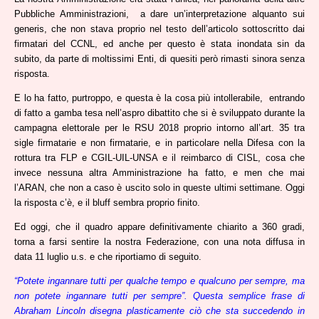
Pubbliche Amministrazioni, a dare un’interpretazione alquanto sui
generis, che non stava proprio nel testo dell’articolo sottoscritto dai
firmatari del CCNL, ed anche per questo è stata inondata sin da
subito, da parte di moltissimi Enti, di quesiti però rimasti sinora senza
risposta.
E lo ha fatto, purtroppo, e questa è la cosa più intollerabile, entrando
di fatto a gamba tesa nell’aspro dibattito che si è sviluppato durante la
campagna elettorale per le RSU 2018 proprio intorno all’art. 35 tra
sigle firmatarie e non firmatarie, e in particolare nella Difesa con la
rottura tra FLP e CGIL-UIL-UNSA e il reimbarco di CISL, cosa che
invece nessuna altra Amministrazione ha fatto, e men che mai
l’ARAN, che non a caso è uscito solo in queste ultimi settimane. Oggi
la risposta c’è, e il bluff sembra proprio finito.
Ed oggi, che il quadro appare definitivamente chiarito a 360 gradi,
torna a farsi sentire la nostra Federazione, con una nota diffusa in
data 11 luglio u.s. e che riportiamo di seguito.
“Potete ingannare tutti per qualche tempo e qualcuno per sempre, ma
non potete ingannare tutti per sempre”. Questa semplice frase di
Abraham Lincoln disegna plasticamente ciò che sta succedendo in