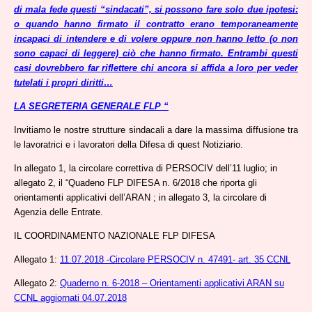
di mala fede questi “sindacati”, si possono fare solo due ipotesi:
o quando hanno firmato il contratto erano temporaneamente
incapaci di intendere e di volere oppure non hanno letto (o non
sono capaci di leggere) ciò che hanno firmato. Entrambi questi
casi dovrebbero far riflettere chi ancora si affida a loro per veder
tutelati i propri diritti…
LA SEGRETERIA GENERALE FLP “
Invitiamo le nostre strutture sindacali a dare la massima diffusione tra
le lavoratrici e i lavoratori della Difesa di quest Notiziario.
In allegato 1, la circolare correttiva di PERSOCIV dell’11 luglio; in
allegato 2, il “Quadeno FLP DIFESA n. 6/2018 che riporta gli
orientamenti applicativi dell’ARAN ; in allegato 3, la circolare di
Agenzia delle Entrate.
IL COORDINAMENTO NAZIONALE FLP DIFESA
Allegato 1:
11.07.2018 -Circolare PERSOCIV n. 47491- art. 35 CCNL
Allegato 2:
Quaderno n. 6-2018 – Orientamenti applicativi ARAN su
CCNL aggiornati 04.07.2018