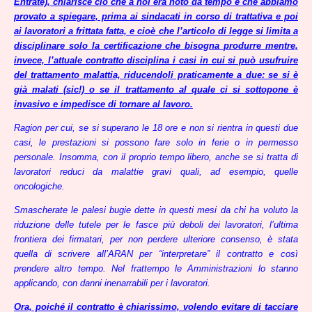
Entrate), chiarisce ciò che a noi era noto da tempo e che abbiamo
provato a spiegare, prima ai sindacati in corso di trattativa e poi
ai lavoratori a frittata fatta, e cioè che l’articolo di legge si limita a
disciplinare solo la certificazione che bisogna produrre mentre,
invece, l’attuale contratto disciplina i casi in cui si può usufruire
del trattamento malattia, riducendoli praticamente a due: se si è
già malati (sic!) o se il trattamento al quale ci si sottopone è
invasivo e impedisce di tornare al lavoro.
Ragion per cui, se si superano le 18 ore e non si rientra in questi due
casi, le prestazioni si possono fare solo in ferie o in permesso
personale. Insomma, con il proprio tempo libero, anche se si tratta di
lavoratori reduci da malattie gravi quali, ad esempio, quelle
oncologiche.
Smascherate le palesi bugie dette in questi mesi da chi ha voluto la
riduzione delle tutele per le fasce più deboli dei lavoratori, l’ultima
frontiera dei firmatari, per non perdere ulteriore consenso, è stata
quella di scrivere all’ARAN per “interpretare” il contratto e così
prendere altro tempo. Nel frattempo le Amministrazioni lo stanno
applicando, con danni inenarrabili per i lavoratori.
Ora, poiché il contratto è chiarissimo, volendo evitare di tacciare