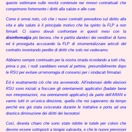
queste settimane sulle novità contenute nei rinnovi contrattuali che
comprimono fortemente i diritti alla salute e alle cure.
Come è ormai noto, ciò che i nuovi contratti prevedono sul diritto alla
vita e alla salute è il principale motivo che ha spinto la FLP a non
firmarli. Ci siamo dovuti confrontare in questi mesi con la
disinformatjia
più becera, che è partita dandoci dei venditori di fumo
ed è proseguita accusando la FLP di strumentalizzare articoli del
contratto inventando perdite di diritti che solo noi vedevamo.
Abbiamo sempre continuato per la nostra strada ricordando a tutti che,
prima o poi, i nodi sarebbero venuti al pettine, presumibilmente dopo
le RSU per evitare un’emorragia di consensi per i sindacati firmatari.
Ed è esattamente ciò che sta avvenendo. All’indomani delle elezioni
RSU sono iniziati a fioccare gli orientamenti applicativi (badate bene
non interpretazioni, ma orientamenti applicativi) da parte dell’ARAN e
vanno tutti in un’unica direzione, quella che noi sapevamo da tempo
perché era già stata sviscerata durante le trattative e porta ad una
drastica diminuzione dei diritti dei lavoratori.
Così, diventa chiaro che sono state ridotte le tutele per coloro che
devono essere sottoposti a terapie salvavita, e che le nuove previsioni