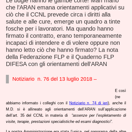
Le bugie hanno le gambe corte! Man mano
che l’ARAN emana orientamenti applicativi su
ciò che il CCNL prevede circa i diritti alla
salute e alle cure, emerge un quadro a tinte
fosche per i lavoratori. Ma quando hanno
firmato il contratto, erano temporaneamente
incapaci di intendere e di volere oppure non
hanno letto ciò che hanno firmato? La nota
della Federazione FLP e il Quaderno FLP
DIFESA con gli orientamenti dell’ARAN
Notiziario n. 76 del 13 luglio 2018 –
E così
(ne
abbiamo informato i colleghi con il
Notiziario n. 74 di ieri
), anche il
M.D. si è allineato agli orientamenti dell’ARAN sull’applicazione
dell’art. 35 del CCNL in materia di
“assenze per l’espletamento di
visite, terapie, prestazioni specialistiche ed esami diagnostici”.
La nostra Amministrazione era stata l’unica, nel panorama della altre