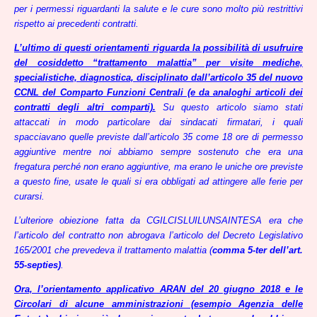
per i permessi riguardanti la salute e le cure sono molto più restrittivi
rispetto ai precedenti contratti.
L’ultimo di questi orientamenti riguarda la possibilità di usufruire
del cosiddetto “trattamento malattia” per visite mediche,
specialistiche, diagnostica, disciplinato dall’articolo 35 del nuovo
CCNL del Comparto Funzioni Centrali (e da analoghi articoli dei
contratti degli altri comparti).
Su questo articolo siamo stati
attaccati in modo particolare dai sindacati firmatari, i quali
spacciavano quelle previste dall’articolo 35 come 18 ore di permesso
aggiuntive mentre noi abbiamo sempre sostenuto che era una
fregatura perché non erano aggiuntive, ma erano le uniche ore previste
a questo fine, usate le quali si era obbligati ad attingere alle ferie per
curarsi.
L’ulteriore obiezione fatta da CGILCISLUILUNSAINTESA era che
l’articolo del contratto non abrogava l’articolo del Decreto Legislativo
165/2001 che prevedeva il trattamento malattia (
comma 5-ter dell’art.
55-septies)
.
Ora, l’orientamento applicativo ARAN del 20 giugno 2018 e le
Circolari di alcune amministrazioni (esempio Agenzia delle