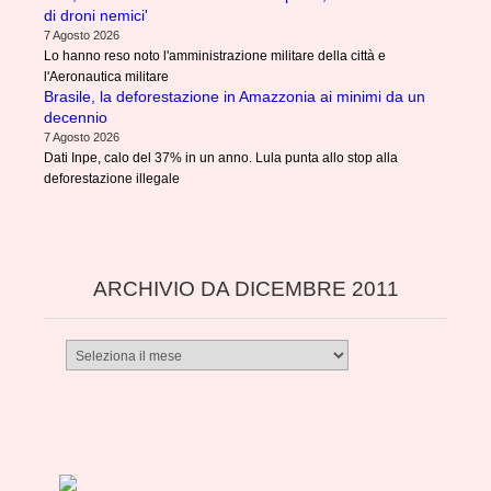
di droni nemici'
7 Agosto 2026
Lo hanno reso noto l'amministrazione militare della città e
l'Aeronautica militare
Brasile, la deforestazione in Amazzonia ai minimi da un
decennio
7 Agosto 2026
Dati Inpe, calo del 37% in un anno. Lula punta allo stop alla
deforestazione illegale
ARCHIVIO DA DICEMBRE 2011
Archivio
da
dicembre
2011