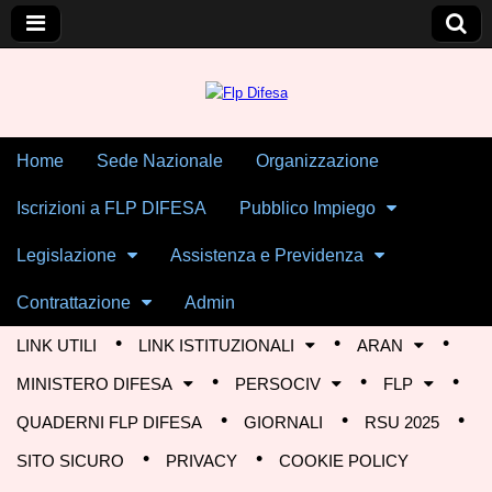
Skip to content
Home
Sede Nazionale
Organizzazione
Main menu
Flp Difesa
Iscrizioni a FLP DIFESA
Pubblico Impiego
Legislazione
Assistenza e Previdenza
Contrattazione
Admin
LINK UTILI
LINK ISTITUZIONALI
ARAN
Sub menu
MINISTERO DIFESA
PERSOCIV
FLP
QUADERNI FLP DIFESA
GIORNALI
RSU 2025
SITO SICURO
PRIVACY
COOKIE POLICY