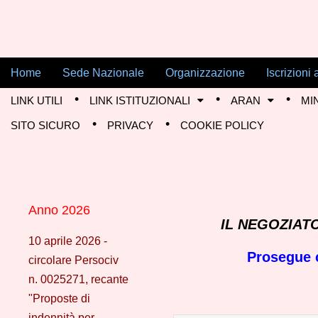
Skip to content
Home
Sede Nazionale
Organizzazione
Iscrizion
Main menu
Flp Difesa
LINK UTILI
LINK ISTITUZIONALI
ARAN
MI
Sub menu
SITO SICURO
PRIVACY
COOKIE POLICY
Anno 2026
IL NEGOZIATO
10 aprile 2026 -
Prosegue c
circolare Persociv
n. 0025271, recante
"Proposte di
indennità per