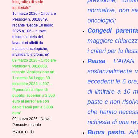
integrativa di sede
territoriale"
normative, non sia
16 marzo 2026 - Circolare
oncologici;
Persociv n. 0018849,
recante "Legge 18 luglio
Congedi parental
2025 n.106 – nuove
misure a tutela dei
maggiore chiarezza
lavoratori affetti da
malattie oncologiche,
i criteri per la fless
invalidanti e croniche"
Pausa
. L’ARAN h
09 marzo 2026 - Circolare
Persociv n. 0016868,
sostanzialmente v
recante "Applicazione art.
1 comma 84 Legge 30
eccedenti le 6 ore
dicembre 2024, n.207 –
Pignorabilità stipendi
di limitare a 10 m
pubblici superiori a 2.500
pasto e non risolve
euro al personale con
debiti fiscali pari a 5.000
che hanno necessit
euro"
09 marzo 2026 - News
richiesta di una r
Persociv, recante
Buoni pasto.
Abb
Bando di