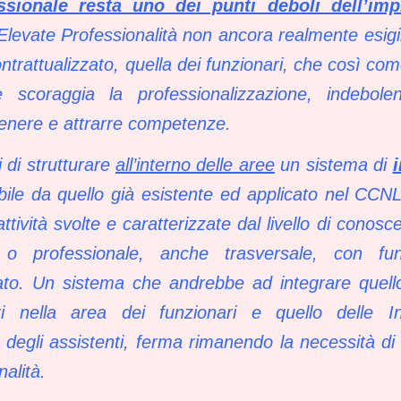
sionale resta uno dei punti deboli dell’imp
 Elevate Professionalità non ancora realmente esigi
trattualizzato, quella dei funzionari, che così co
 scoraggia la professionalizzazione, indebole
ttenere e attrarre competenze.
 di strutturare
all’interno delle aree
un sistema di
i
ile da quello già esistente ed applicato nel CCN
 attività svolte e caratterizzate dal livello di conos
co o professionale, anche trasversale, con f
ltato. Un sistema che andrebbe ad integrare quello 
ti nella area dei funzionari e quello delle In
a degli assistenti, ferma rimanendo la necessità di 
alità.