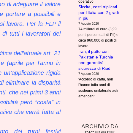
operativo
 di adeguare il valore
Siccità, costi triplicati
per l'Italia con 2 gradi
 portare a possibili e
in più
si lavora. Per la FLP il
7 Agosto 2026
74 miliardi di euro (3,99
i tutti i lavoratori del
punti percentuali di Pil) e
circa 960.000 di posti di
lavoro
Iran, il patto con
ica dell’attuale art. 21
Pakistan e Turchia
e (aprile per l’anno in
non garantirà
sicurezza di Riad
e un’applicazione rigida
7 Agosto 2026
'Accordo di carta, non
di eliminare la disparità
l'hanno fatto anni di
sostegno unilaterale agli
ti, che nei primi 3 anni
americani'
sibilità però “costa” in
siva che verrà fatta al
ARCHIVIO DA
to dei turni festivi
DICEMBRE