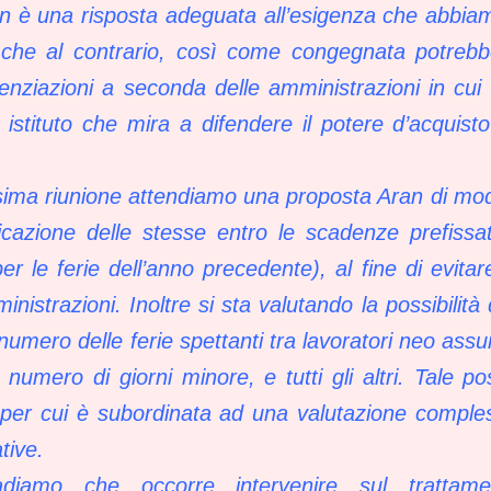
 è una risposta adeguata all’esigenza che abbiamo
che al contrario, così come congegnata potrebbe
erenziazioni a seconda delle amministrazioni in cui 
stituto che mira a difendere il potere d’acquisto d
sima riunione attendiamo una proposta Aran di modif
ificazione delle stesse entro le scadenze prefissat
er le ferie dell’anno precedente), al fine di evitar
nistrazioni. Inoltre si sta valutando la possibilità 
numero delle ferie spettanti tra lavoratori neo assun
numero di giorni minore, e tutti gli altri. Tale pos
 per cui è subordinata ad una valutazione comples
tive.
adiamo che occorre intervenire sul trattamen