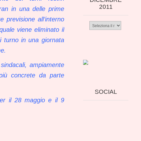
2011
ran in una delle prime
 previsione all’interno
Archivio
quale viene eliminato il
da
dicembre
i turno in una giornata
2011
ne.
i sindacali, ampiamente
 più concrete da parte
SOCIAL
per il 28 maggio e il 9