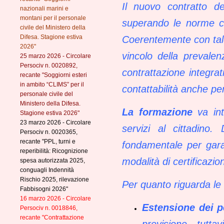
Il nuovo contratto d
nazionali marini e
montani per il personale
superando le norme che
civile del Ministero della
Difesa. Stagione estiva
Coerentemente con tale 
2026"
vincolo della prevalen
25 marzo 2026 - Circolare
Persociv n. 0020892,
contrattazione integrati
recante "Soggiorni esteri
in ambito “CLIMS” per il
contattabilità anche pe
personale civile del
Ministero della Difesa.
La formazione
va in
Stagione estiva 2026"
23 marzo 2026 - Circolare
servizi al cittadino
Persociv n. 0020365,
recante "PPL, turni e
fondamentale per garan
reperibilità: Ricognizione
modalità di certificazi
spesa autorizzata 2025,
conguagli Indennità
Rischio 2025, rilevazione
Per quanto riguarda le 
Fabbisogni 2026"
16 marzo 2026 - Circolare
Estensione dei p
Persociv n. 0018846,
recante "Contrattazione
previsione, tutta