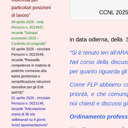
particolari posizioni
CCNL 2025
di lavoro"
09 aprile 2026 - nota
Persociv n. 0024937,
recante "Sviluppi
economici 2025 –
in data odierna, della
Controllo di congruità"
02 aprile 2026 - circolare
“Si è tenuto ieri all’A
Persociv n. 0023549,
recante "Riassetto
Nel
corso della discus
competenze in materia di
per quanto riguarda gli 
pratiche connesse alla
tutela genitoriale e
semplificazione istruzioni
Come FLP abbiamo conc
operative per gli Enti
dell'AD"
priorità, e che comunq
01 aprile 2026 - circolare
noi chiesti e discussi g
Persociv n. 0023146,
recante "Articolazione
oraria di 36 ore
Ordinamento professi
settimanali su 4 giorni.
Avvio sperimentazione"