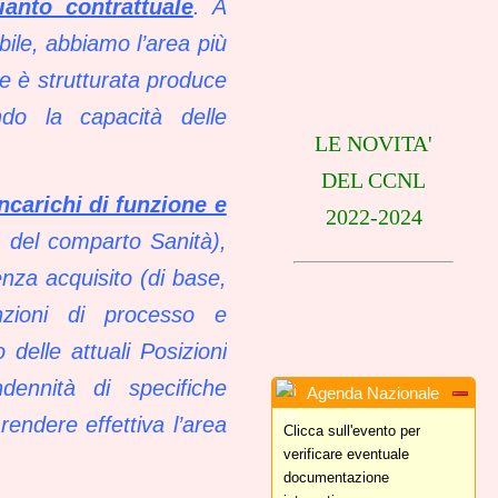
ianto contrattuale
. A
bile, abbiamo l’area più
me è strutturata produce
ndo la capacità delle
LE NOVITA'
DEL CCNL
ncarichi di funzione e
2022-2024
L del comparto Sanità),
cenza acquisito (di base,
unzioni di processo e
delle attuali Posizioni
dennità di specifiche
Agenda Nazionale
rendere effettiva l’area
Clicca sull'evento per
verificare eventuale
documentazione