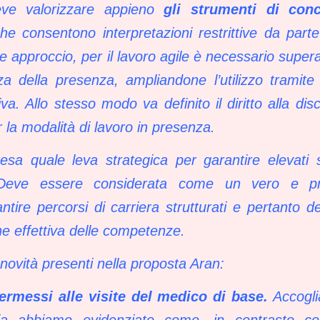
eve valorizzare appieno
gli strumenti di conci
 consentono interpretazioni restrittive da parte
approccio, per il lavoro agile è necessario superar
za della presenza, ampliandone l’utilizzo tramite
va. Allo stesso modo va definito il diritto alla dis
r la modalità di lavoro in presenza.
tesa quale leva strategica per garantire elevati 
. Deve essere considerata come un vero e propr
tire percorsi di carriera strutturati e pertanto 
one effettiva delle competenze.
novità presenti nella proposta Aran:
ermessi alle visite del medico di base.
Accogl
via abbiamo evidenziato come, in contrasto con