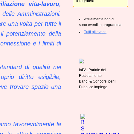
integrativa.
liazione vita-lavoro
,
 delle Amministrazioni.
Attualmente non ci
e una volta per tutte il
sono eventi in programma
Tutti gli eventi
 il potenziamento della
connessione e i limiti di
standard di qualità nei
inPA_Portale del
Reclutamento
io diritto esigibile,
Bandi & Concorsi per il
deve trovare spazio una
Pubblico Impiego
iamo favorevolmente la
 le attuali previsioni