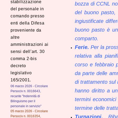
stabilizzazione
bozza di CCNL non
del personale in
del buono pasto, 
comando presso
ingiustificate diff
enti della Difesa
buono pasto è un i
proveniente da
altre
comparto.
amministrazioni ai
Ferie.
Per la pros
sensi dell'art. 30
relativa alla pian
comma 2-bis
corso e febbraio p
decreto
da parte delle ammi
legislativo
165/2001.
di trattamento sul 
06 marzo 2026 - Circolare
hanno diritto a un 
Persociv n. 0016643,
recante "Indennità di
termini economici
Bilinguismo per il
personale in servizio"
termine delle tratta
05 marzo 2026 - Circolare
Turnazioni.
Rib
Persociv n. 0016354,