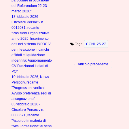
particolare in occasione
del Referendum 22-23
marzo 2026"
18 febbraio 2026 -
Circolare Persociv n.
0012081, recante
"Posizioni Organizzative
anno 2025: Inserimento
dati nel sistema INFOCIV
Tags:
CCNL 25-27
per rilevazione incarichi
affidati e liquidazione
indennità; Aggiornamento
← Articolo precedente
CV Funzionari titolari di
Post navigation
PO"
10 febbraio 2026, News
Persociv, recante
"Progressioni verticali.
Avviso preferenza sedi di
assegnazione"
05 febbraio 2026 -
Circolare Persociv n.
0008671, recante
"Accordo in materia di
“Alta Formazione” ai sensi