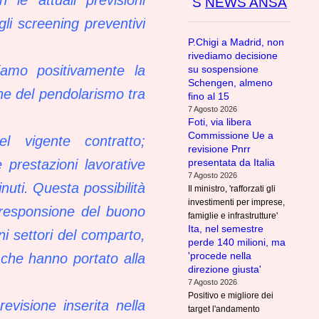
NEWS ANSA
li screening preventivi
P.Chigi a Madrid, non
rivediamo decisione
tiamo positivamente la
su sospensione
Schengen, almeno
ne del pendolarismo tra
fino al 15
7 Agosto 2026
Foti, via libera
Commissione Ue a
l vigente contratto;
revisione Pnrr
presentata da Italia
prestazioni lavorative
7 Agosto 2026
uti. Questa possibilità
Il ministro, 'rafforzati gli
investimenti per imprese,
orresponsione del buono
famiglie e infrastrutture'
Ita, nel semestre
ni settori del comparto,
perde 140 milioni, ma
'procede nella
 che hanno portato alla
direzione giusta'
7 Agosto 2026
Positivo e migliore dei
evisione inserita nella
target l'andamento