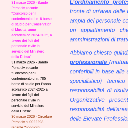
L’ordinamento profes
31 marzo 2026 - Bando
Persociv, recante
fronte di un’area delle
"Concorso per il
conferimento di n. 8 borse
ampia del personale con
di studio per Conservatori
un appiattimento che
di Musica, anno
accademico 2024-2025, a
amministrazioni di tra
favore dei figli del
personale civile in
servizio del Ministero
Abbiamo chiesto quindi
della Difesa"
professionale
(mutuab
31 marzo 2026 - Bando
Persociv, recante
conferibili in base alle
"Concorso per il
conferimento di n. 785
specialistico) tecni
borse di studio per l’anno
responsabilità di risu
scolastico 2024-2025 a
favore dei figli del
Organizzative presen
personale civile in
servizio del Ministero
responsabilità dell’are
della Difesa"
30 marzo 2026 - Circolare
delle Elevate Profession
Persociv n. 0022298,
recante "Soggiorni