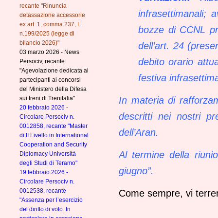
recante "Rinuncia
infrasettimanali;
detassazione accessorie
ex art. 1, comma 237, L.
bozze di CCNL pres
n.199/2025 (legge di
bilancio 2026)"
dell’art. 24 (pres
03 marzo 2026 - News
debito orario att
Persociv, recante
"Agevolazione dedicata ai
festiva infrasetti
partecipanti ai concorsi
del Ministero della Difesa
sui treni di Trenitalia"
In materia di rafforza
20 febbraio 2026 -
descritti nei nostri 
Circolare Persociv n.
0012858, recante "Master
dell’Aran.
di II Livello in International
Cooperation and Security
Al termine della riuni
Diplomacy Università
degli Studi di Teramo"
giugno”.
19 febbraio 2026 -
Circolare Persociv n.
0012538, recante
Come sempre, vi terremo
"Assenza per l’esercizio
del diritto di voto. In