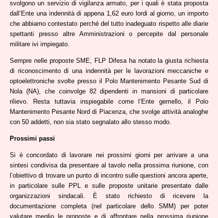
svolgono un servizio di vigilanza armato, per i quali è stata proposta
dall’Ente una indennità di appena 1,62 euro lordi al giorno, un importo
che abbiamo contestato perché del tutto inadeguato rispetto alle diarie
spettanti presso altre Amministrazioni o percepite dal personale
militare ivi impiegato.
Sempre nelle proposte SME, FLP Difesa ha notato la giusta richiesta
di riconoscimento di una indennità per le lavorazioni meccaniche e
optoelettroniche svolte presso il Polo Mantenimento Pesante Sud di
Nola (NA), che coinvolge 82 dipendenti in mansioni di particolare
rilievo. Resta tuttavia inspiegabile come l’Ente gemello, il Polo
Mantenimento Pesante Nord di Piacenza, che svolge attività analoghe
con 50 addetti, non sia stato segnalato allo stesso modo.
Prossimi passi
Si è concordato di lavorare nei prossimi giorni per arrivare a una
sintesi condivisa da presentare al tavolo nella prossima riunione, con
l’obiettivo di trovare un punto di incontro sulle questioni ancora aperte,
in particolare sulle PPL e sulle proposte unitarie presentate dalle
organizzazioni sindacali. È stato richiesto di ricevere la
documentazione completa (nel particolare dello SMM) per poter
valutare meglio le proposte e di affrontare nella prossima riunione