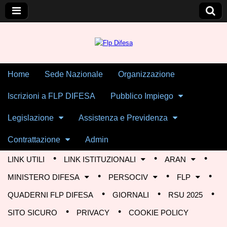
Skip to content
Home
Sede Nazionale
Organizzazione
Main menu
Flp Difesa
Iscrizioni a FLP DIFESA
Pubblico Impiego
Legislazione
Assistenza e Previdenza
Contrattazione
Admin
LINK UTILI
LINK ISTITUZIONALI
ARAN
Sub menu
MINISTERO DIFESA
PERSOCIV
FLP
QUADERNI FLP DIFESA
GIORNALI
RSU 2025
SITO SICURO
PRIVACY
COOKIE POLICY