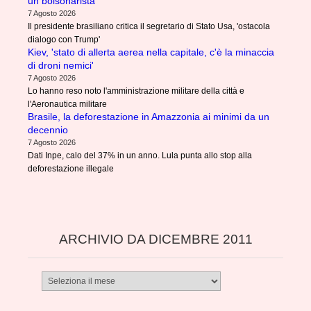
un bolsonarista'
7 Agosto 2026
Il presidente brasiliano critica il segretario di Stato Usa, 'ostacola
dialogo con Trump'
Kiev, 'stato di allerta aerea nella capitale, c'è la minaccia
di droni nemici'
7 Agosto 2026
Lo hanno reso noto l'amministrazione militare della città e
l'Aeronautica militare
Brasile, la deforestazione in Amazzonia ai minimi da un
decennio
7 Agosto 2026
Dati Inpe, calo del 37% in un anno. Lula punta allo stop alla
deforestazione illegale
ARCHIVIO DA DICEMBRE 2011
Archivio
da
dicembre