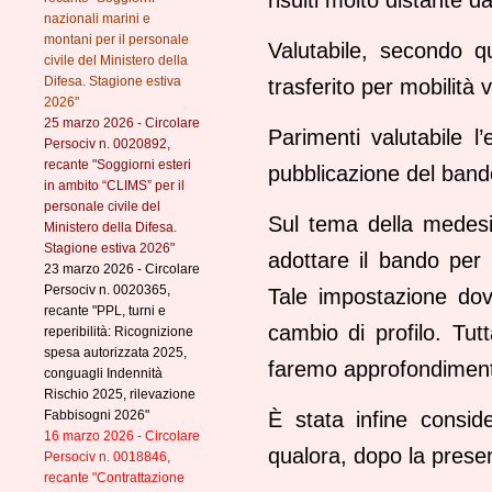
nazionali marini e
montani per il personale
Valutabile, secondo q
civile del Ministero della
Difesa. Stagione estiva
trasferito per mobilità 
2026"
25 marzo 2026 - Circolare
Parimenti valutabile l’
Persociv n. 0020892,
recante "Soggiorni esteri
pubblicazione del bando
in ambito “CLIMS” per il
personale civile del
Sul tema della medesi
Ministero della Difesa.
Stagione estiva 2026"
adottare il bando per p
23 marzo 2026 - Circolare
Persociv n. 0020365,
Tale impostazione dovr
recante "PPL, turni e
cambio di profilo. Tut
reperibilità: Ricognizione
spesa autorizzata 2025,
faremo approfondiment
conguagli Indennità
Rischio 2025, rilevazione
Fabbisogni 2026"
È stata infine consid
16 marzo 2026 - Circolare
qualora, dopo la presen
Persociv n. 0018846,
recante "Contrattazione