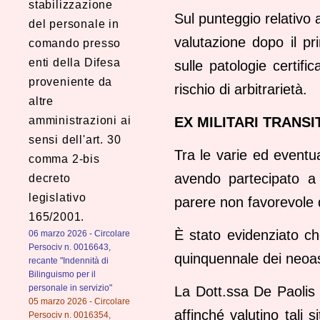
stabilizzazione
Sul punteggio relativo 
del personale in
valutazione dopo il pr
comando presso
enti della Difesa
sulle patologie certifi
proveniente da
rischio di arbitrarietà.
altre
amministrazioni ai
EX MILITARI TRANSI
sensi dell'art. 30
Tra le varie ed eventual
comma 2-bis
avendo partecipato a i
decreto
legislativo
parere non favorevole d
165/2001.
È stato evidenziato che
06 marzo 2026 - Circolare
Persociv n. 0016643,
quinquennale dei neoas
recante "Indennità di
Bilinguismo per il
personale in servizio"
La Dott.ssa De Paolis 
05 marzo 2026 - Circolare
affinché valutino tali 
Persociv n. 0016354,