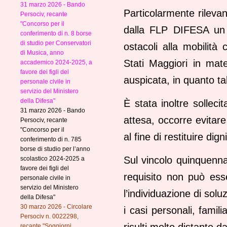
31 marzo 2026 - Bando
Particolarmente rileva
Persociv, recante
"Concorso per il
dalla FLP DIFESA un l
conferimento di n. 8 borse
di studio per Conservatori
ostacoli alla mobilità
di Musica, anno
Stati Maggiori in mate
accademico 2024-2025, a
favore dei figli del
auspicata, in quanto t
personale civile in
servizio del Ministero
della Difesa"
È stata inoltre sollec
31 marzo 2026 - Bando
attesa, occorre evitare 
Persociv, recante
"Concorso per il
al fine di restituire dign
conferimento di n. 785
borse di studio per l’anno
Sul vincolo quinquenna
scolastico 2024-2025 a
favore dei figli del
requisito non può esse
personale civile in
servizio del Ministero
l’individuazione di sol
della Difesa"
30 marzo 2026 - Circolare
i casi personali, famil
Persociv n. 0022298,
risulti molto distante d
recante "Soggiorni