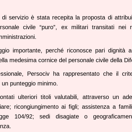
 di servizio è stata recepita la proposta di attrib
rsonale civile “puro”, ex militari transitati nei r
ministrazioni.
ggio importante, perché riconosce pari dignità a 
nella medesima cornice del personale civile della Di
essionale, Persociv ha rappresentato che il crite
un punteggio minimo.
ontati ulteriori titoli valutabili, attraverso un 
are; ricongiungimento ai figli; assistenza a familia
e 104/92; sedi disagiate o geograficament
anza.