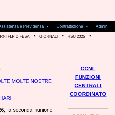
Assistenza e Previdenza
Contrattazione
Admin
NI FLP DIFESA
GIORNALI
RSU 2025
6
CCNL
FUNZIONI
OLTE MOLTE NOSTRE
CENTRALI
COORDINATO
IARI
26, la seconda riunione