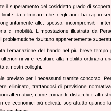
nte il superamento del cosiddetto grado di scopert
imite da eliminare che negli anni ha rappresent
 congiuntamente alle, spesso, incomprensibili inte
ria di mobilità. L’impostazione illustrata da Pers
ali problematiche risultano apparentemente superat
itata l’emanazione del bando nel più breve tempo 
ulteriori rinvii e restituire alla mobilità ordinaria
ità ai nostri colleghi.
le previsto per i neoassunti tramite concorso, Pers
re eliminato, trattandosi di previsione normativ
uzioni alternative, come comandi, distacchi o altri s
iari ed economici più delicati, soprattutto quando
alla residenza.