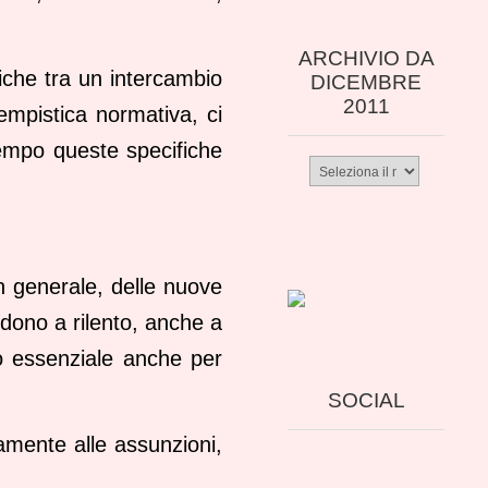
ARCHIVIO DA
iche tra un intercambio
DICEMBRE
2011
empistica normativa, ci
tempo queste specifiche
Archivio
da
dicembre
2011
in generale, delle nuove
edono a rilento, anche a
to essenziale anche per
SOCIAL
vamente alle assunzioni,