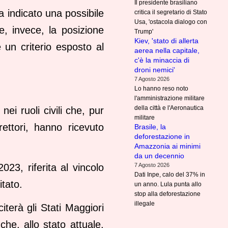
Il presidente brasiliano
a indicato una possibile
critica il segretario di Stato
Usa, 'ostacola dialogo con
e, invece, la posizione
Trump'
Kiev, 'stato di allerta
e un criterio esposto al
aerea nella capitale,
c'è la minaccia di
droni nemici'
7 Agosto 2026
Lo hanno reso noto
l'amministrazione militare
della città e l'Aeronautica
nei ruoli civili che, pur
militare
rettori, hanno ricevuto
Brasile, la
deforestazione in
Amazzonia ai minimi
da un decennio
7 Agosto 2026
023, riferita al vincolo
Dati Inpe, calo del 37% in
tato.
un anno. Lula punta allo
stop alla deforestazione
illegale
terà gli Stati Maggiori
che, allo stato attuale,