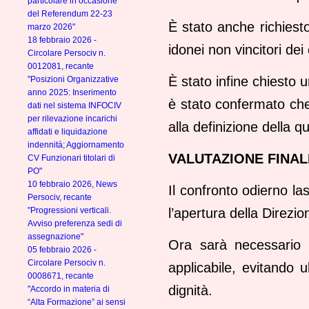
particolare in occasione
del Referendum 22-23
È stato anche richiesto
marzo 2026"
18 febbraio 2026 -
idonei non vincitori de
Circolare Persociv n.
0012081, recante
È stato infine chiesto u
"Posizioni Organizzative
anno 2025: Inserimento
è stato confermato che
dati nel sistema INFOCIV
per rilevazione incarichi
alla definizione della q
affidati e liquidazione
indennità; Aggiornamento
VALUTAZIONE FINAL
CV Funzionari titolari di
PO"
10 febbraio 2026, News
Il confronto odierno la
Persociv, recante
"Progressioni verticali.
l’apertura della Direzio
Avviso preferenza sedi di
assegnazione"
Ora sarà necessario 
05 febbraio 2026 -
Circolare Persociv n.
applicabile, evitando u
0008671, recante
dignità.
"Accordo in materia di
“Alta Formazione” ai sensi