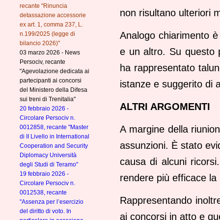
recante "Rinuncia
non risultano ulteriori 
detassazione accessorie
ex art. 1, comma 237, L.
Analogo chiarimento è 
n.199/2025 (legge di
bilancio 2026)"
e un altro. Su questo 
03 marzo 2026 - News
Persociv, recante
ha rappresentato talun
"Agevolazione dedicata ai
partecipanti ai concorsi
istanze e suggerito di 
del Ministero della Difesa
sui treni di Trenitalia"
ALTRI ARGOMENTI
20 febbraio 2026 -
Circolare Persociv n.
0012858, recante "Master
A margine della riunion
di II Livello in International
assunzioni. È stato evi
Cooperation and Security
Diplomacy Università
causa di alcuni ricors
degli Studi di Teramo"
19 febbraio 2026 -
rendere più efficace la 
Circolare Persociv n.
0012538, recante
Rappresentando inoltre 
"Assenza per l’esercizio
del diritto di voto. In
ai concorsi in atto e que