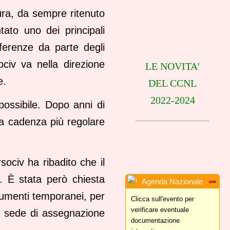
ura, da sempre ritenuto
ato uno dei principali
rferenze da parte degli
ociv va nella direzione
LE NOVITA'
e.
DEL CCNL
2022-2024
possibile. Dopo anni di
 una cadenza più regolare
ociv ha ribadito che il
a. È stata però chiesta
Agenda Nazionale
trumenti temporanei, per
Clicca sull'evento per
verificare eventuale
 la sede di assegnazione
documentazione