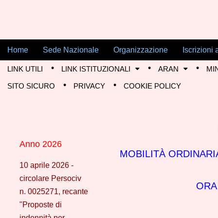
Skip to content
Home
Sede Nazionale
Organizzazione
Iscrizion
Main menu
Flp Difesa
LINK UTILI
LINK ISTITUZIONALI
ARAN
MI
Sub menu
SITO SICURO
PRIVACY
COOKIE POLICY
Anno 2026
MOBILITÀ ORDINAR
10 aprile 2026 -
circolare Persociv
ORA
n. 0025271, recante
"Proposte di
indennità per