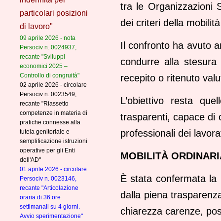
tra le Organizzazioni S
particolari posizioni
dei criteri della mobilit
di lavoro"
09 aprile 2026 - nota
Il confronto ha avuto a
Persociv n. 0024937,
recante "Sviluppi
condurre alla stesura
economici 2025 –
Controllo di congruità"
recepito o ritenuto val
02 aprile 2026 - circolare
Persociv n. 0023549,
L’obiettivo resta que
recante "Riassetto
competenze in materia di
trasparenti, capace di 
pratiche connesse alla
professionali dei lavora
tutela genitoriale e
semplificazione istruzioni
operative per gli Enti
MOBILITÀ ORDINARI
dell'AD"
01 aprile 2026 - circolare
È stata confermata la 
Persociv n. 0023146,
recante "Articolazione
dalla piena trasparenza
oraria di 36 ore
settimanali su 4 giorni.
chiarezza carenze, posti 
Avvio sperimentazione"