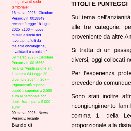
integrativa di sede
TITOLI E PUNTEGGI
territoriale"
16 marzo 2026 - Circolare
Sul tema dell’anzianità
Persociv n. 0018849,
recante "Legge 18 luglio
alle tre categorie: pe
2025 n.106 – nuove
misure a tutela dei
proveniente da altre Am
lavoratori affetti da
malattie oncologiche,
Si tratta di un passa
invalidanti e croniche"
09 marzo 2026 - Circolare
diversi, oggi collocati 
Persociv n. 0016868,
recante "Applicazione art.
Per l’esperienza prof
1 comma 84 Legge 30
dicembre 2024, n.207 –
prevedendo comunque 
Pignorabilità stipendi
pubblici superiori a 2.500
Sono stati inoltre affr
euro al personale con
debiti fiscali pari a 5.000
ricongiungimento famili
euro"
09 marzo 2026 - News
comma 1, della Legg
Persociv, recante
proporzionale alla dist
Bando di