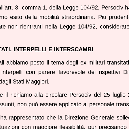
all’art. 3, comma 1, della Legge 104/92, Persociv h
imo esito della mobilità straordinaria. Più prudent
cate non rientranti nella Legge 104/92, considerat
TATI, INTERPELLI E INTERSCAMBI
i abbiamo posto il tema degli ex militari transitati 
nterpelli con parere favorevole dei rispettivi Di
agli Stati Maggiori.
 il richiamo alla circolare Persociv del 25 luglio 2
sunti, non può essere applicato al personale transi
ha rappresentato che la Direzione Generale solleci
situazioni con maggiore flessibilità, pur precisando 