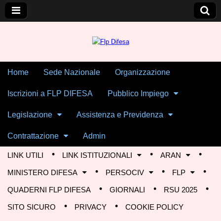
Skip to content
Home
Sede Nazionale
Organizzazione
Main menu
Flp Difesa
Iscrizioni a FLP DIFESA
Pubblico Impiego
Legislazione
Assistenza e Previdenza
Contrattazione
Admin
LINK UTILI
LINK ISTITUZIONALI
ARAN
Sub menu
MINISTERO DIFESA
PERSOCIV
FLP
QUADERNI FLP DIFESA
GIORNALI
RSU 2025
SITO SICURO
PRIVACY
COOKIE POLICY