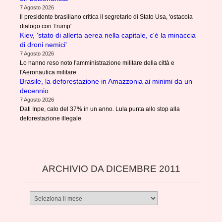
7 Agosto 2026
Il presidente brasiliano critica il segretario di Stato Usa, 'ostacola
dialogo con Trump'
Kiev, 'stato di allerta aerea nella capitale, c'è la minaccia
di droni nemici'
7 Agosto 2026
Lo hanno reso noto l'amministrazione militare della città e
l'Aeronautica militare
Brasile, la deforestazione in Amazzonia ai minimi da un
decennio
7 Agosto 2026
Dati Inpe, calo del 37% in un anno. Lula punta allo stop alla
deforestazione illegale
ARCHIVIO DA DICEMBRE 2011
Archivio
da
dicembre